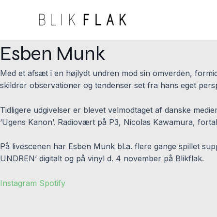
Skip
to
content
Esben Munk
Med et afsæt i en højlydt undren mod sin omverden, form
skildrer observationer og tendenser set fra hans eget persp
Tidligere udgivelser er blevet velmodtaget af danske med
‘Ugens Kanon’. Radiovært på P3, Nicolas Kawamura, fortal
På livescenen har Esben Munk bl.a. flere gange spillet su
UNDREN’ digitalt og på vinyl d. 4 november på Blikflak.
Instagram
Spotify