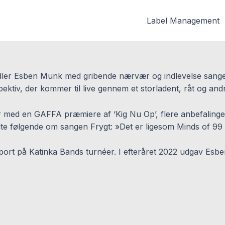
Label Management
idler Esben Munk med gribende nærvær og indlevelse sange
ektiv, der kommer til live gennem et storladent, råt og andr
ier med en GAFFA præmiere af ‘Kig Nu Op’, flere anbefali
te følgende om sangen Frygt: »Det er ligesom Minds of 99
pport på Katinka Bands turnéer.
I efteråret 2022 udgav Esb